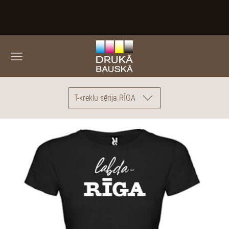
T-kreklu sērija RĪGA