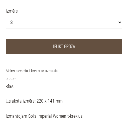
Izmērs
IELIKT GROZĀ
Melns sieviešu t-krekls ar uzrakstu
labda-
RĪGA
Uzraksta izmērs: 220 x 141 mm
Izmantojam Sol's Imperial Women t-kreklus