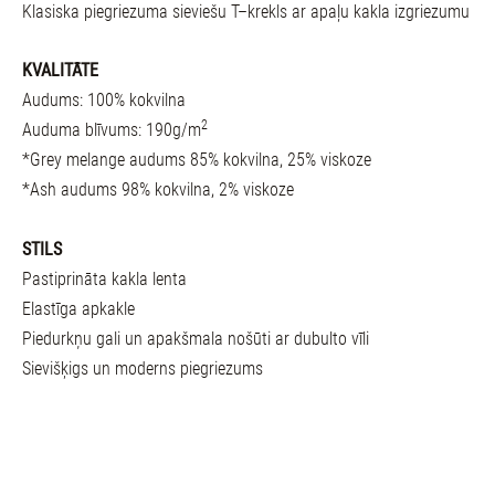
Klasiska piegriezuma sieviešu T–krekls ar apaļu kakla izgriezumu
KVALITĀTE
Audums: 100% kokvilna
2
Auduma blīvums: 190g/m
*Grey melange audums 85% kokvilna, 25% viskoze
*Ash audums 98% kokvilna, 2% viskoze
STILS
Pastiprināta kakla lenta
Elastīga apkakle
Piedurkņu gali un apakšmala nošūti ar dubulto vīli
Sievišķigs un moderns piegriezums